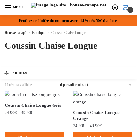
MENU
0
Profitez de l’offre du moment avec -15% dès 50€ d’achats
Housse canapé
»
Boutique
»
Coussin Chaise Longue
Coussin Chaise Longue
FILTRES
14 résultats affichés
Coussin Chaise Longue Gris
Coussin Chaise Longue
24.90
€
–
49.90
€
Orange
24.90
€
–
49.90
€