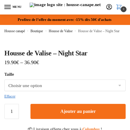
MENU
0
Profitez de l’offre du moment avec -15% dès 50€ d’achats
Housse canapé
»
Boutique
»
Housse de Valise
»
Housse de Valise – Night Star
Housse de Valise – Night Star
19.90
€
–
36.90
€
Taille
Effacer
Ajouter au panier
📦 Livraison offerte chez vous à
Columbus
!