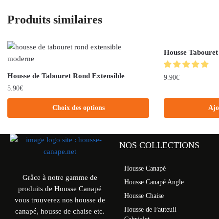
Produits similaires
Housse Tabouret
Housse de Tabouret Rond Extensible
9.90
€
5.90
€
Choix des options
Ajo
NOS COLLECTIONS
Housse Canapé
Grâce à notre gamme de
Housse Canapé Angle
produits de Housse Canapé
Housse Chaise
vous trouverez nos housse de
Housse de Fauteuil
canapé, housse de chaise etc.