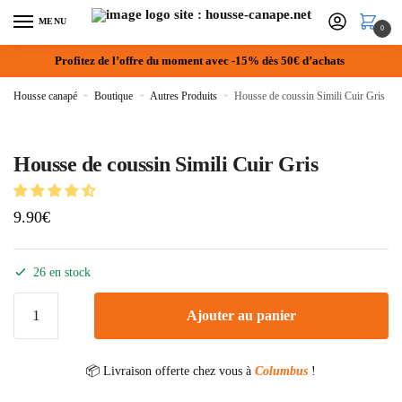
MENU
0
Profitez de l’offre du moment avec -15% dès 50€ d’achats
Housse canapé
»
Boutique
»
Autres Produits
»
Housse de coussin Simili Cuir Gris
Housse de coussin Simili Cuir Gris
9.90
€
26 en stock
Ajouter au panier
📦 Livraison offerte chez vous à
Columbus
!