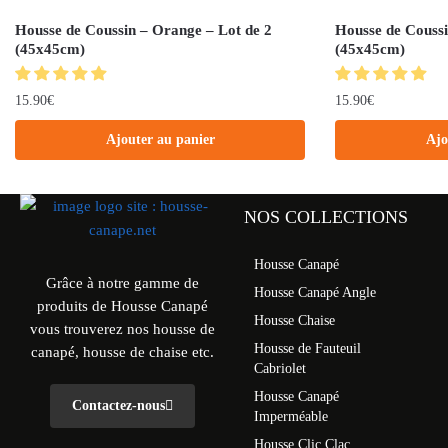
Housse de Coussin – Orange – Lot de 2
Housse de Coussi
(45x45cm)
(45x45cm)
15.90
€
15.90
€
Ajouter au panier
Ajo
NOS COLLECTIONS
Housse Canapé
Grâce à notre gamme de
Housse Canapé Angle
produits de Housse Canapé
Housse Chaise
vous trouverez nos housse de
Housse de Fauteuil
canapé, housse de chaise etc.
Cabriolet
Housse Canapé
Contactez-nous
Imperméable
Housse Clic Clac