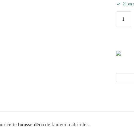
21 en 
our cette
housse déco
de fauteuil cabriolet.