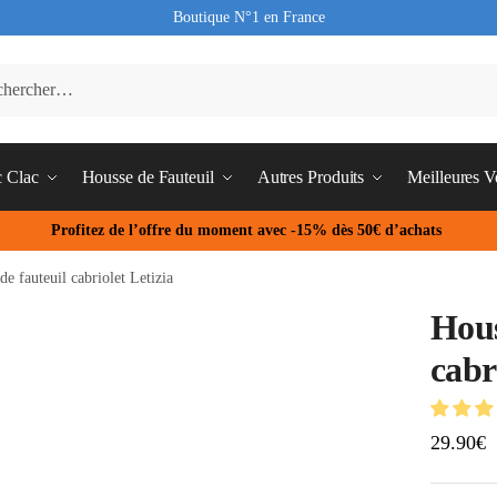
Boutique N°1 en France
c Clac
Housse de Fauteuil
Autres Produits
Meilleures V
Profitez de l’offre du moment avec -15% dès 50€ d’achats
de fauteuil cabriolet Letizia
Hous
cabr
29.90
€