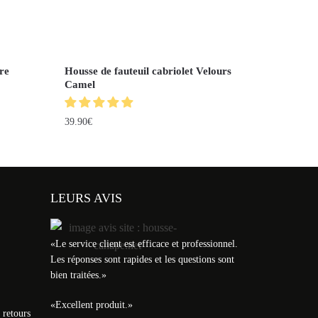
re
Housse de fauteuil cabriolet Velours
Camel
39.90
€
LEURS AVIS
«
Le service client est efficace et professionnel.
Les réponses sont rapides et les questions sont
bien traitées.
»
«
Excellent produit.
»
 retours