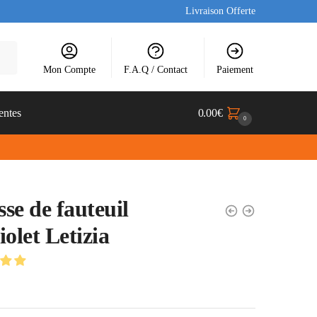
Livraison Offerte
Mon Compte
F.A.Q / Contact
Paiement
entes
0.00
€
0
se de fauteuil
iolet Letizia