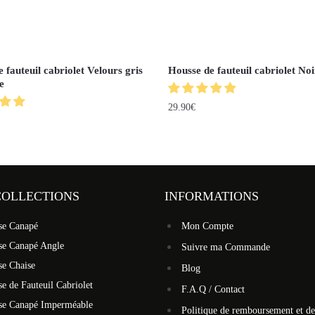
 fauteuil cabriolet Velours gris
Housse de fauteuil cabriolet Noi
e
29.90
€
COLLECTIONS
INFORMATIONS
se Canapé
Mon Compte
se Canapé Angle
Suivre ma Commande
se Chaise
Blog
e de Fauteuil Cabriolet
F.A.Q / Contact
se Canapé Imperméable
Politique de remboursement et de