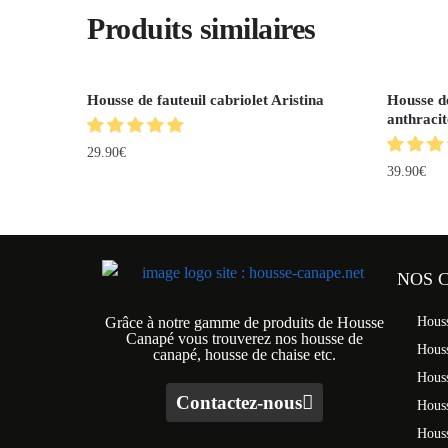
Produits similaires
Housse de fauteuil cabriolet Aristina
Housse de
anthracit
29.90
€
39.90
€
NOS 
Grâce à notre gamme de produits de Housse
Hous
Canapé vous trouverez nos housse de
Hous
canapé, housse de chaise etc.
Hous
Contactez-nous
Houss
Hous