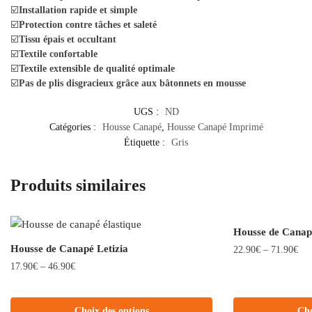
☑️
Installation rapide et simple
☑️
Protection contre tâches et saleté
☑️
Tissu épais et occultant
☑️
Textile confortable
☑️
Textile extensible de qualité optimale
☑️
Pas de plis disgracieux grâce aux bâtonnets en mousse
UGS :
ND
Catégories :
Housse Canapé
,
Housse Canapé Imprimé
Étiquette :
Gris
Produits similaires
Housse de Canap
Housse de Canapé Letizia
22.90
€
–
71.90
€
17.90
€
–
46.90
€
Choix des options
Cho