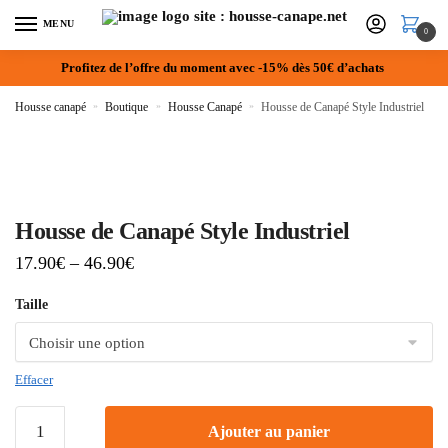
MENU
0
Profitez de l’offre du moment avec -15% dès 50€ d’achats
Housse canapé
»
Boutique
»
Housse Canapé
»
Housse de Canapé Style Industriel
Housse de Canapé Style Industriel
17.90
€
–
46.90
€
Taille
Effacer
Ajouter au panier