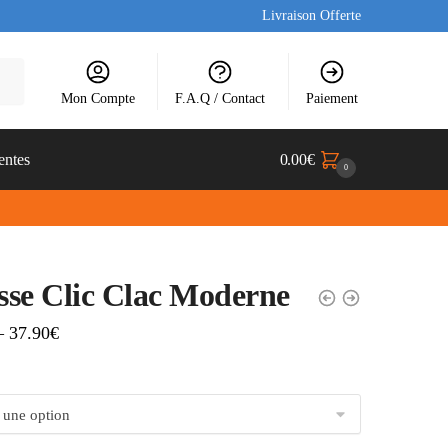
Livraison Offerte
Mon Compte
F.A.Q / Contact
Paiement
entes
0.00
€
0
se Clic Clac Moderne
–
37.90
€