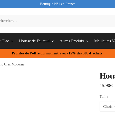
Boutique N°1 en France
c Clac
Housse de Fauteuil
Autres Produits
Meilleures V
Profitez de l’offre du moment avec -15% dès 50€ d’achats
lic Clac Moderne
Hous
15.90
€
Taille