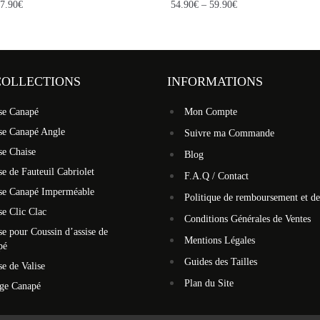
7.90
€
54.90
€
–
59.90
€
COLLECTIONS
INFORMATIONS
se Canapé
Mon Compte
se Canapé Angle
Suivre ma Commande
se Chaise
Blog
e de Fauteuil Cabriolet
F.A.Q / Contact
se Canapé Imperméable
Politique de remboursement et de
e Clic Clac
Conditions Générales de Ventes
e pour Coussin d’assise de
Mentions Légales
pé
Guides des Tailles
e de Valise
Plan du Site
ège Canapé