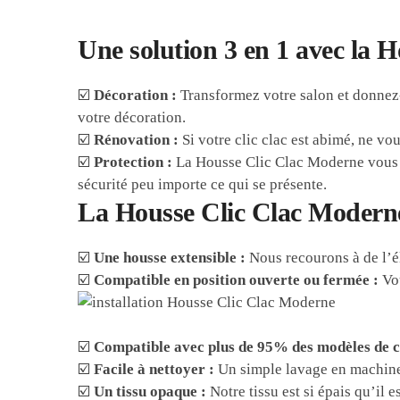
Une solution 3 en 1 avec la 
☑️
Décoration :
Transformez votre salon et donnez
votre décoration.
☑️
Rénovation :
Si votre clic clac est abimé, ne vo
☑️
Protection :
La Housse Clic Clac Moderne vous off
sécurité peu importe ce qui se présente.
La Housse Clic Clac Moderne
☑️
Une housse extensible :
Nous recourons à de l’él
☑️
Compatible en position ouverte ou fermée :
Vou
☑️
Compatible avec plus de 95% des modèles de cl
☑️
Facile à nettoyer :
Un simple lavage en machine 
☑️
Un tissu opaque :
Notre tissu est si épais qu’il e