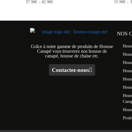
37.90
€
–
42.90
€
15.90
€
–
3
NOS 
Grâce à notre gamme de produits de Housse
Hous
Canapé vous trouverez nos housse de
Hous
canapé, housse de chaise etc.
Hous
Contactez-nous
Houss
Hous
Houss
Houss
Cana
Houss
Prot