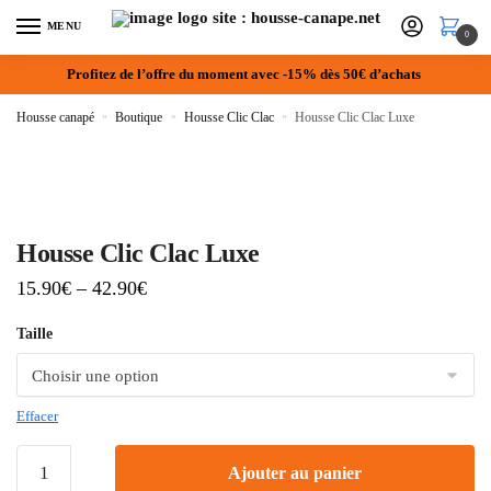
MENU
0
Profitez de l’offre du moment avec -15% dès 50€ d’achats
Housse canapé
»
Boutique
»
Housse Clic Clac
»
Housse Clic Clac Luxe
Housse Clic Clac Luxe
15.90
€
–
42.90
€
Taille
Effacer
Ajouter au panier