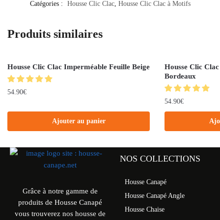
Catégories :
Housse Clic Clac
,
Housse Clic Clac à Motifs
Produits similaires
Housse Clic Clac Imperméable Feuille Beige
Housse Clic Clac
Bordeaux
54.90
€
54.90
€
Ajouter au panier
Ajo
NOS COLLECTIONS
Housse Canapé
Grâce à notre gamme de
Housse Canapé Angle
produits de Housse Canapé
Housse Chaise
vous trouverez nos housse de