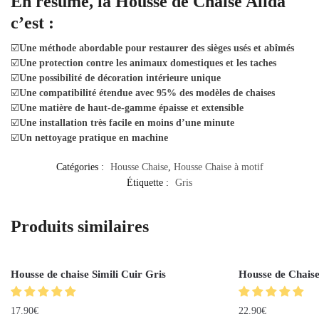
En résumé, la Housse de Chaise Alida
c’est :
☑️
Une méthode abordable pour restaurer des sièges usés et abîmés
☑️
Une protection contre les animaux domestiques et les taches
☑️
Une possibilité de décoration intérieure unique
☑️
Une compatibilité étendue avec 95% des modèles de chaises
☑️
Une matière de haut-de-gamme épaisse et extensible
☑️
Une installation très facile en moins d’une minute
☑️
Un nettoyage pratique en machine
Catégories :
Housse Chaise
,
Housse Chaise à motif
Étiquette :
Gris
Produits similaires
Housse de chaise Simili Cuir Gris
Housse de Chais
17.90
€
22.90
€