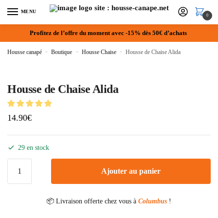
MENU
0
Profitez de l’offre du moment avec -15% dès 50€ d’achats
Housse canapé
»
Boutique
»
Housse Chaise
»
Housse de Chaise Alida
Housse de Chaise Alida
14.90
€
29 en stock
Ajouter au panier
📦 Livraison offerte chez vous à
Columbus
!