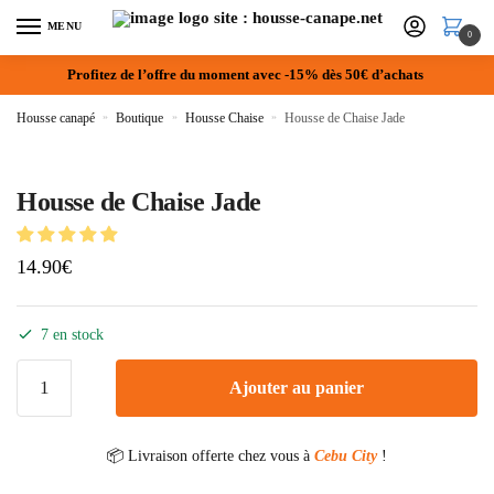
MENU
0
Profitez de l’offre du moment avec -15% dès 50€ d’achats
Housse canapé
»
Boutique
»
Housse Chaise
»
Housse de Chaise Jade
Housse de Chaise Jade
14.90
€
7 en stock
Ajouter au panier
📦 Livraison offerte chez vous à
Cebu City
!