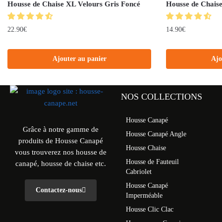
Housse de Chaise XL Velours Gris Foncé
Housse de Chais
22.90
€
14.90
€
Ajouter au panier
Ajo
NOS COLLECTIONS
Housse Canapé
Grâce à notre gamme de
Housse Canapé Angle
produits de Housse Canapé
Housse Chaise
vous trouverez nos housse de
Housse de Fauteuil
canapé, housse de chaise etc.
Cabriolet
Housse Canapé
Contactez-nous
Imperméable
Housse Clic Clac