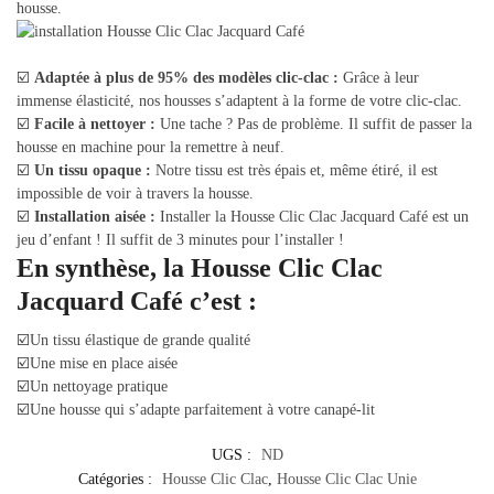
housse.
☑️
Adaptée à plus de 95% des modèles clic-clac :
Grâce à leur
immense élasticité, nos housses s’adaptent à la forme de votre clic-clac.
☑️
Facile à nettoyer :
Une tache ? Pas de problème. Il suffit de passer la
housse en machine pour la remettre à neuf.
☑️
Un tissu opaque :
Notre tissu est très épais et, même étiré, il est
impossible de voir à travers la housse.
☑️
Installation aisée :
Installer la Housse Clic Clac Jacquard Café est un
jeu d’enfant ! Il suffit de 3 minutes pour l’installer !
En synthèse, la Housse Clic Clac
Jacquard Café c’est :
☑️Un tissu élastique de grande qualité
☑️Une mise en place aisée
☑️Un nettoyage pratique
☑️Une housse qui s’adapte parfaitement à votre canapé-lit
UGS :
ND
Catégories :
Housse Clic Clac
,
Housse Clic Clac Unie