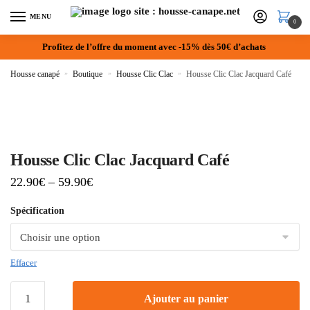
MENU
0
Profitez de l’offre du moment avec -15% dès 50€ d’achats
Housse canapé
»
Boutique
»
Housse Clic Clac
»
Housse Clic Clac Jacquard Café
Housse Clic Clac Jacquard Café
22.90
€
–
59.90
€
Spécification
Effacer
Ajouter au panier