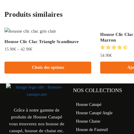
Produits similaires
Housse Clic Clac
Marron
Housse Clic Clac Triangle Scandinave
15.90
€
–
42.90
€
54.90
€
Choix des options
Ajo
NOS COLLECTIONS
Housse Canapé
Grâce à notre gamme de
Housse Canapé Angle
produits de Housse Canapé
Housse Chaise
vous trouverez nos housse de
Housse de Fauteuil
canapé, housse de chaise etc.