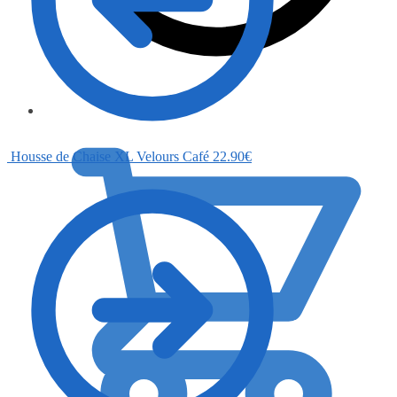
0.00
€
Housse de Chaise XL Velours Café
22.90
€