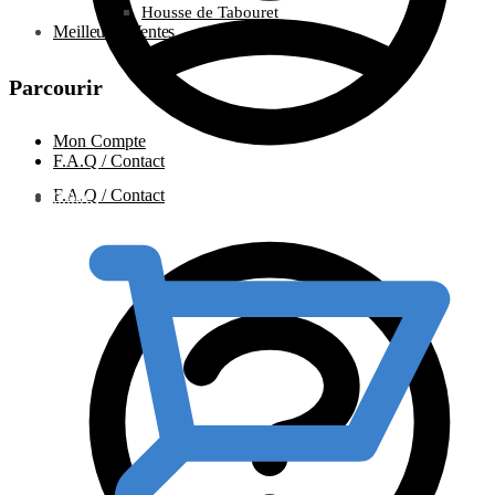
Housse de Tabouret
Meilleures Ventes
Parcourir
Mon Compte
F.A.Q / Contact
F.A.Q / Contact
0.00
€