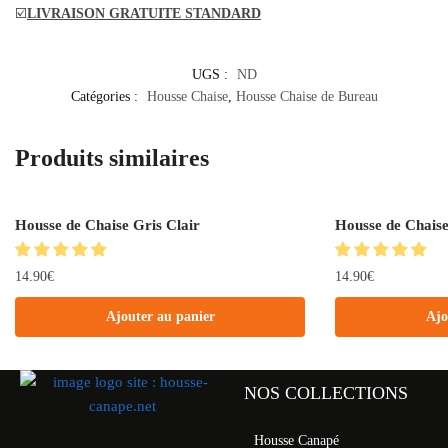
☑️
LIVRAISON GRATUITE STANDARD
UGS :
ND
Catégories :
Housse Chaise
,
Housse Chaise de Bureau
Produits similaires
Housse de Chaise Gris Clair
Housse de Chaise
14.90
€
14.90
€
Ajouter au panier
Ajo
NOS COLLECTIONS
Housse Canapé