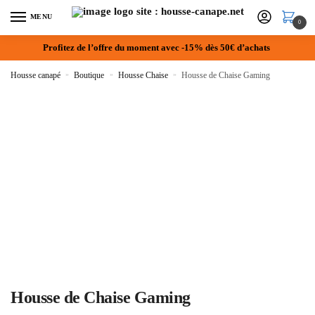
MENU
0
Profitez de l’offre du moment avec -15% dès 50€ d’achats
Housse canapé
»
Boutique
»
Housse Chaise
»
Housse de Chaise Gaming
Housse de Chaise Gaming