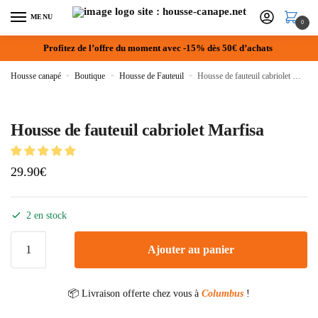
MENU
0
Profitez de l’offre du moment avec -15% dès 50€ d’achats
Housse canapé
»
Boutique
»
Housse de Fauteuil
»
Housse de fauteuil cabriolet Marfisa
Housse de fauteuil cabriolet Marfisa
29.90
€
2 en stock
Ajouter au panier
📦 Livraison offerte chez vous à
Columbus
!