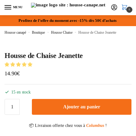
MENU
0
Profitez de l’offre du moment avec -15% dès 50€ d’achats
Housse canapé
»
Boutique
»
Housse Chaise
»
Housse de Chaise Jeanette
Housse de Chaise Jeanette
14.90
€
15 en stock
Ajouter au panier
📦 Livraison offerte chez vous à
Columbus
!