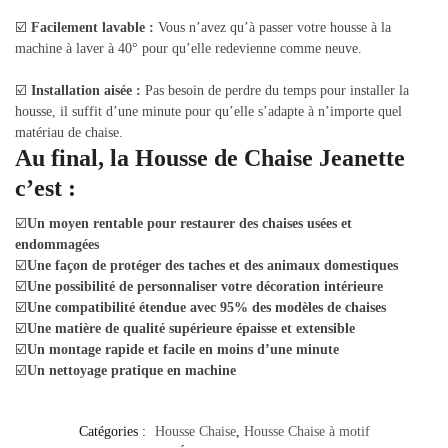
☑️
Facilement lavable :
Vous n’avez qu’à passer votre housse à la
machine à laver à 40° pour qu’elle redevienne comme neuve.
☑️
Installation aisée :
Pas besoin de perdre du temps pour installer la
housse, il suffit d’une minute pour qu’elle s’adapte à n’importe quel
matériau de chaise.
Au final, la Housse de Chaise Jeanette
c’est :
☑️
Un moyen rentable pour restaurer des chaises usées et
endommagées
☑️
Une façon de protéger des taches et des animaux domestiques
☑️
Une possibilité de personnaliser votre décoration intérieure
☑️
Une compatibilité étendue avec 95% des modèles de chaises
☑️
Une matière de qualité supérieure épaisse et extensible
☑️
Un montage rapide et facile en moins d’une minute
☑️
Un nettoyage pratique en machine
Catégories :
Housse Chaise
,
Housse Chaise à motif