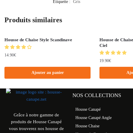
Étiquette :
Gris
Produits similaires
Housse de Chaise Style Scandinave
Housse de Chaise
Ciel
14.90
€
19.90
€
Ajouter au panier
Ajo
NOS COLLECTIONS
Housse Canapé
Grâce à notre gamme de
Housse Canapé Angle
produits de Housse Canapé
Housse Chaise
vous trouverez nos housse de