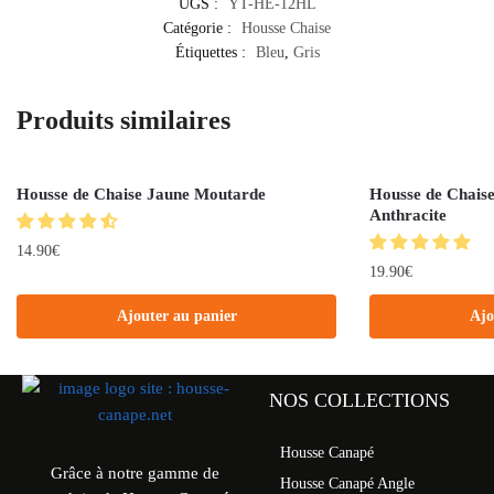
UGS :
YT-HE-12HL
Catégorie :
Housse Chaise
Étiquettes :
Bleu
,
Gris
Produits similaires
Housse de Chaise Jaune Moutarde
Housse de Chaise
Anthracite
14.90
€
19.90
€
Ajouter au panier
Ajo
NOS COLLECTIONS
Housse Canapé
Grâce à notre gamme de
Housse Canapé Angle