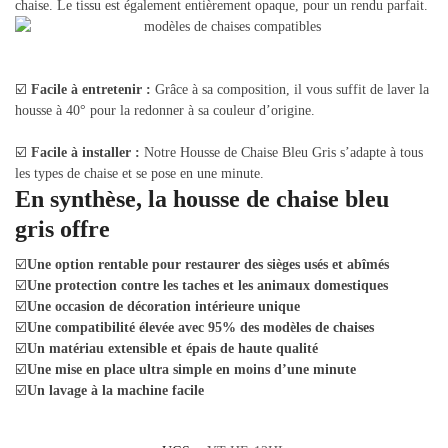
chaise. Le tissu est également entièrement opaque, pour un rendu parfait.
☑️
Facile à entretenir :
Grâce à sa composition, il vous suffit de laver la
housse à 40° pour la redonner à sa couleur d’origine.
☑️
Facile à installer :
Notre Housse de Chaise Bleu Gris s’adapte à tous
les types de chaise et se pose en une minute.
En synthèse, la housse de chaise bleu
gris offre
☑️
Une option rentable pour restaurer des sièges usés et abîmés
☑️
Une protection contre les taches et les animaux domestiques
☑️
Une occasion de décoration intérieure unique
☑️
Une compatibilité élevée avec 95% des modèles de chaises
☑️
Un matériau extensible et épais de haute qualité
☑️
Une mise en place ultra simple en moins d’une minute
☑️
Un lavage à la machine facile