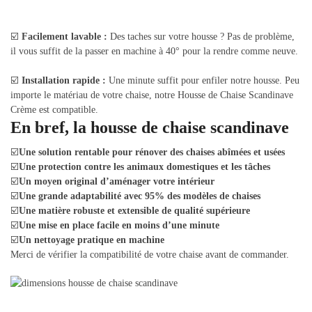
☑️
Facilement lavable :
Des taches sur votre housse ? Pas de problème,
il vous suffit de la passer en machine à 40° pour la rendre comme neuve.
☑️
Installation rapide :
Une minute suffit pour enfiler notre housse. Peu
importe le matériau de votre chaise, notre Housse de Chaise Scandinave
Crème est compatible.
En bref, la housse de chaise scandinave
☑️
Une solution rentable pour rénover des chaises abîmées et usées
☑️
Une protection contre les animaux domestiques et les tâches
☑️
Un moyen original d’aménager votre intérieur
☑️
Une grande adaptabilité avec 95% des modèles de chaises
☑️
Une matière robuste et extensible de qualité supérieure
☑️
Une mise en place facile en moins d’une minute
☑️
Un nettoyage pratique en machine
Merci de vérifier la compatibilité de votre chaise avant de commander.