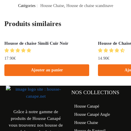
Catégories :
Housse Chaise
,
Housse de chaise scandinave
Produits similaires
Housse de chaise Simili Cuir Noir
Housse de Chais
17.90
€
14.90
€
Ajouter au panier
Ajo
NOS COLLECTIONS
Housse Canapé
Grâce à notre gamme de
Housse Canapé Angle
produits de Housse Canapé
Housse Chaise
vous trouverez nos housse de
Housse de Fauteuil