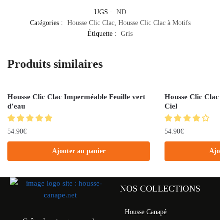
UGS :
ND
Catégories :
Housse Clic Clac
,
Housse Clic Clac à Motifs
Étiquette :
Gris
Produits similaires
Housse Clic Clac Imperméable Feuille vert
Housse Clic Clac
d’eau
Ciel
54.90
€
54.90
€
Ajouter au panier
Ajo
NOS COLLECTIONS
Housse Canapé