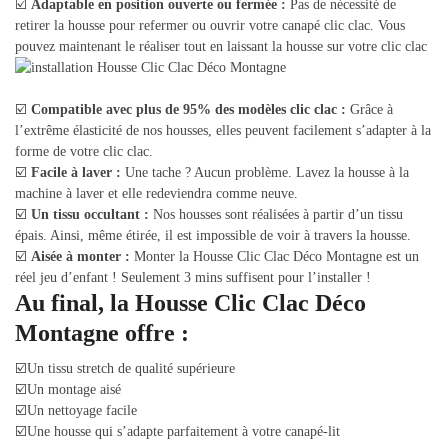
☑️
Adaptable en position ouverte ou fermée :
Pas de nécessité de
retirer la housse pour refermer ou ouvrir votre canapé clic clac. Vous
pouvez maintenant le réaliser tout en laissant la housse sur votre clic clac
☑️
Compatible avec plus de 95% des modèles clic clac :
Grâce à
l’extrême élasticité de nos housses, elles peuvent facilement s’adapter à la
forme de votre clic clac.
☑️
Facile à laver :
Une tache ? Aucun problème. Lavez la housse à la
machine à laver et elle redeviendra comme neuve.
☑️
Un tissu occultant :
Nos housses sont réalisées à partir d’un tissu
épais. Ainsi, même étirée, il est impossible de voir à travers la housse.
☑️
Aisée à monter :
Monter la Housse Clic Clac Déco Montagne est un
réel jeu d’enfant ! Seulement 3 mins suffisent pour l’installer !
Au final, la Housse Clic Clac Déco
Montagne offre :
☑️Un tissu stretch de qualité supérieure
☑️Un montage aisé
☑️Un nettoyage facile
☑️Une housse qui s’adapte parfaitement à votre canapé-lit