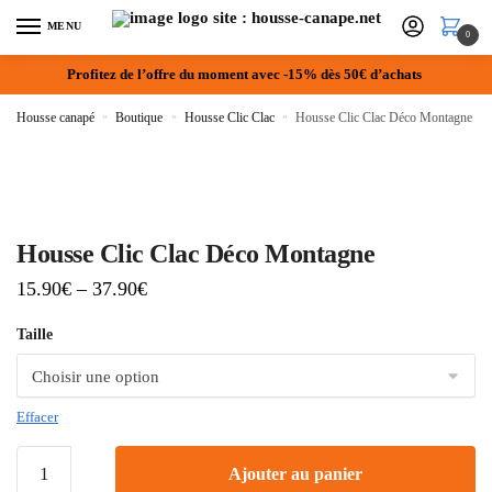
MENU
0
Profitez de l’offre du moment avec -15% dès 50€ d’achats
Housse canapé
»
Boutique
»
Housse Clic Clac
»
Housse Clic Clac Déco Montagne
Housse Clic Clac Déco Montagne
15.90
€
–
37.90
€
Taille
Effacer
Ajouter au panier