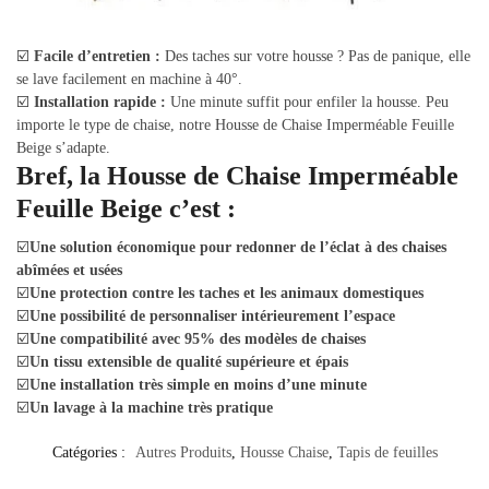
☑️
Facile d’entretien :
Des taches sur votre housse ? Pas de panique, elle
se lave facilement en machine à 40°.
☑️
Installation rapide :
Une minute suffit pour enfiler la housse. Peu
importe le type de chaise, notre Housse de Chaise Imperméable Feuille
Beige s’adapte.
Bref, la Housse de Chaise Imperméable
Feuille Beige c’est :
☑️
Une solution économique pour redonner de l’éclat à des chaises
abîmées et usées
☑️
Une protection contre les taches et les animaux domestiques
☑️
Une possibilité de personnaliser intérieurement l’espace
☑️
Une compatibilité avec 95% des modèles de chaises
☑️
Un tissu extensible de qualité supérieure et épais
☑️
Une installation très simple en moins d’une minute
☑️
Un lavage à la machine très pratique
Catégories :
Autres Produits
,
Housse Chaise
,
Tapis de feuilles