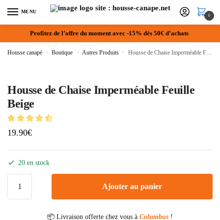
MENU
0
Profitez de l’offre du moment avec -15% dès 50€ d’achats
Housse canapé
»
Boutique
»
Autres Produits
»
Housse de Chaise Imperméable Feuille Beige
Housse de Chaise Imperméable Feuille
Beige
19.90
€
20 en stock
Ajouter au panier
📦 Livraison offerte chez vous à
Columbus
!