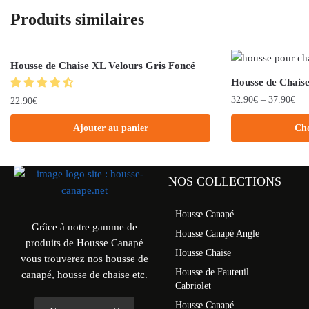
Produits similaires
Housse de Chaise XL Velours Gris Foncé
Housse de Chais
32.90
€
–
37.90
€
22.90
€
Ajouter au panier
Cho
NOS COLLECTIONS
Housse Canapé
Grâce à notre gamme de
Housse Canapé Angle
produits de Housse Canapé
Housse Chaise
vous trouverez nos housse de
Housse de Fauteuil
canapé, housse de chaise etc.
Cabriolet
Housse Canapé