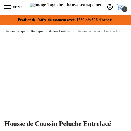
MENU
0
Profitez de l’offre du moment avec -15% dès 50€ d’achats
Housse canapé
»
Boutique
»
Autres Produits
»
Housse de Coussin Peluche Entrelacé
Housse de Coussin Peluche Entrelacé