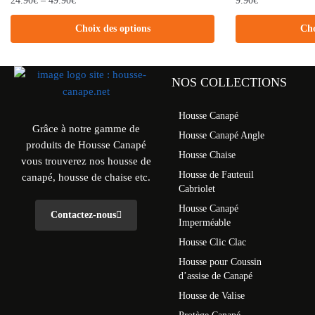
24.90
€
–
49.90
€
9.90
€
Choix des options
Cho
NOS COLLECTIONS
Housse Canapé
Grâce à notre gamme de
Housse Canapé Angle
produits de Housse Canapé
Housse Chaise
vous trouverez nos housse de
Housse de Fauteuil
canapé, housse de chaise etc.
Cabriolet
Housse Canapé
Contactez-nous
Imperméable
Housse Clic Clac
Housse pour Coussin
d’assise de Canapé
Housse de Valise