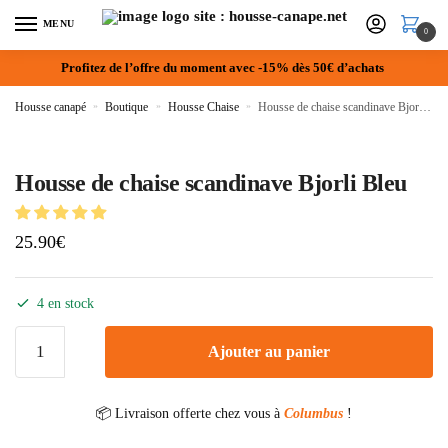
MENU
0
Profitez de l’offre du moment avec -15% dès 50€ d’achats
Housse canapé
»
Boutique
»
Housse Chaise
»
Housse de chaise scandinave Bjorli Bleu
Housse de chaise scandinave Bjorli Bleu
25.90
€
4 en stock
Ajouter au panier
📦 Livraison offerte chez vous à
Columbus
!