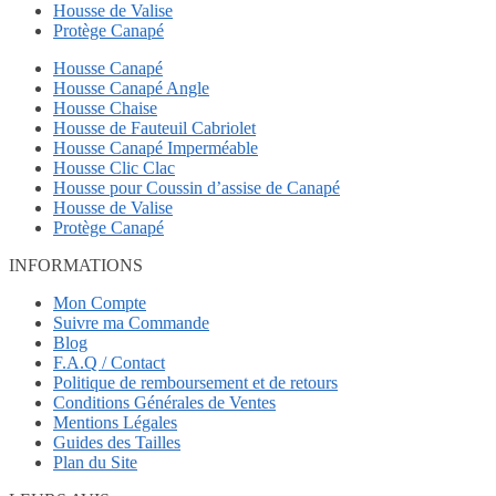
Housse de Valise
Protège Canapé
Housse Canapé
Housse Canapé Angle
Housse Chaise
Housse de Fauteuil Cabriolet
Housse Canapé Imperméable
Housse Clic Clac
Housse pour Coussin d’assise de Canapé
Housse de Valise
Protège Canapé
INFORMATIONS
Mon Compte
Suivre ma Commande
Blog
F.A.Q / Contact
Politique de remboursement et de retours
Conditions Générales de Ventes
Mentions Légales
Guides des Tailles
Plan du Site