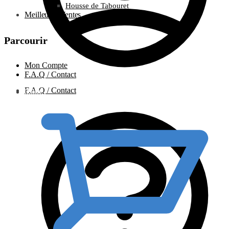
Housse de Tabouret
Meilleures Ventes
Parcourir
Mon Compte
F.A.Q / Contact
F.A.Q / Contact
0.00
€