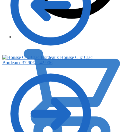
0.00
€
Housse Clic Clac
Bordeaux
37.90
€
–
42.90
€