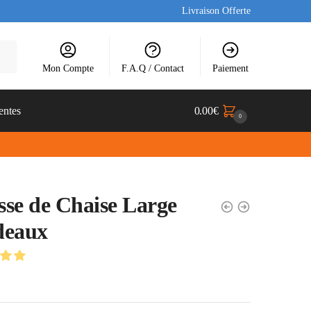
Livraison Offerte
Mon Compte
F.A.Q / Contact
Paiement
entes
0.00
€
0
se de Chaise Large
deaux