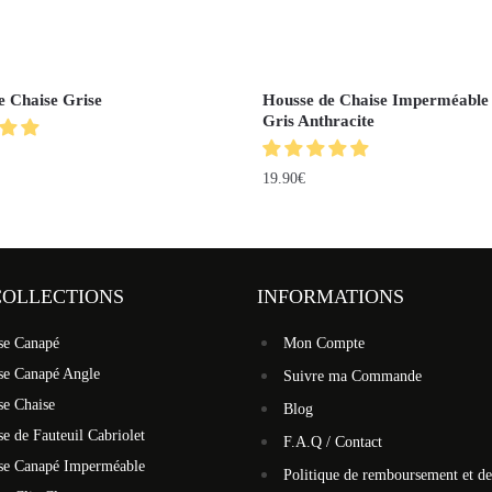
e Chaise Grise
Housse de Chaise Imperméable 
Gris Anthracite
19.90
€
COLLECTIONS
INFORMATIONS
se Canapé
Mon Compte
se Canapé Angle
Suivre ma Commande
se Chaise
Blog
e de Fauteuil Cabriolet
F.A.Q / Contact
se Canapé Imperméable
Politique de remboursement et de