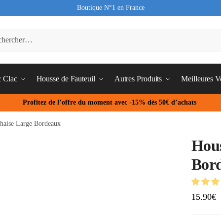
Boutique N°1 en France
c Clac
Housse de Fauteuil
Autres Produits
Meilleures V
Profitez de l’offre du moment avec -15% dès 50€ d’achats
haise Large Bordeaux
Hous
Bor
15.90
€