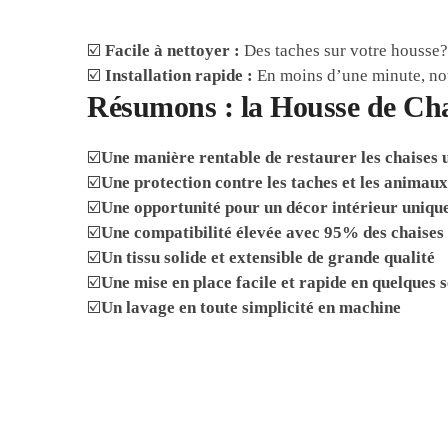
☑️
Facile à nettoyer :
Des taches sur votre housse? 
☑️
Installation rapide :
En moins d’une minute, notr
Résumons : la Housse de Cha
☑️
Une manière rentable de restaurer les chaises 
☑️
Une protection contre les taches et les animau
☑️
Une opportunité pour un décor intérieur uniqu
☑️
Une compatibilité élevée avec 95% des chaises 
☑️
Un tissu solide et extensible de grande qualité
☑️
Une mise en place facile et rapide en quelques 
☑️
Un lavage en toute simplicité en machine