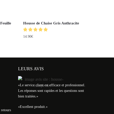
Feuille
Housse de Chaise Gris Anthracite
14.90
€
LEURS AVIS
«
Le service client est efficace et professionnel.
Les réponses sont rapides et les questions sont
bien traitées.
»
«
Excellent produit.
»
 retours