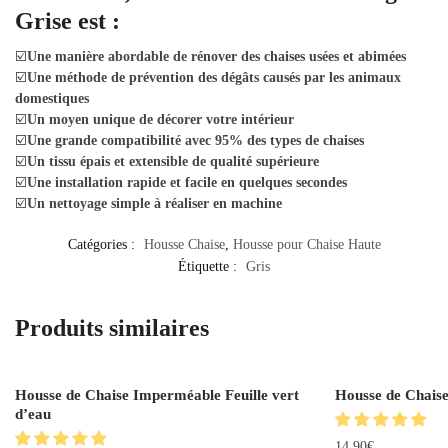
Grise est :
☑️
Une manière abordable de rénover des chaises usées et abimées
☑️
Une méthode de prévention des dégâts causés par les animaux
domestiques
☑️
Un moyen unique de décorer votre intérieur
☑️
Une grande compatibilité avec 95% des types de chaises
☑️
Un tissu épais et extensible de qualité supérieure
☑️
Une installation rapide et facile en quelques secondes
☑️
Un nettoyage simple à réaliser en machine
Catégories :
Housse Chaise
,
Housse pour Chaise Haute
Étiquette :
Gris
Produits similaires
Housse de Chaise Imperméable Feuille vert
Housse de Chais
d’eau
14.90
€