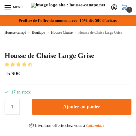
MENU
0
Profitez de l’offre du moment avec -15% dès 50€ d’achats
Housse canapé
»
Boutique
»
Housse Chaise
»
Housse de Chaise Large Grise
Housse de Chaise Large Grise
15.90
€
17 en stock
Ajouter au panier
📦 Livraison offerte chez vous à
Columbus
!