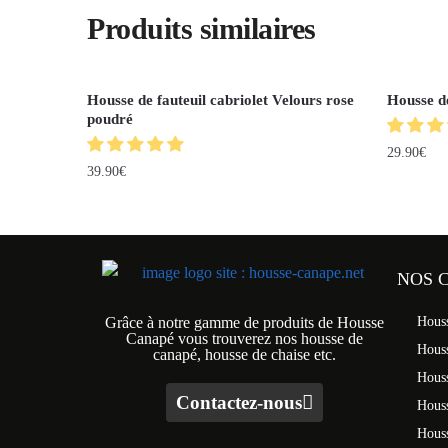
Produits similaires
Housse de fauteuil cabriolet Velours rose
Housse de
poudré
29.90
€
39.90
€
NOS 
Grâce à notre gamme de produits de Housse
Hous
Canapé vous trouverez nos housse de
Hous
canapé, housse de chaise etc.
Hous
Contactez-nous
Houss
Hous