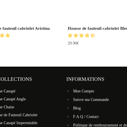
 fauteuil cabriolet Aristina
Housse de fauteuil cabriolet Ble
29.90
€
COLLECTIONS
INFORMATIONS
se Canapé
Mon Compte
se Canapé Angle
Suivre ma Commande
se Chaise
Blog
e de Fauteuil Cabriolet
F.A.Q / Contact
se Canapé Imperméable
Politique de remboursement et de