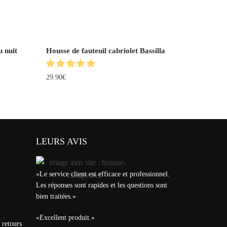
u nuit
Housse de fauteuil cabriolet Bassilla
29.90
€
LEURS AVIS
«
Le service client est efficace et professionnel.
Les réponses sont rapides et les questions sont
bien traitées.
»
«
Excellent produit.
»
 retours