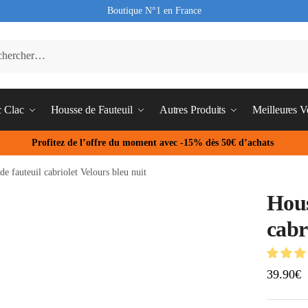
Boutique N°1 en France
c Clac
Housse de Fauteuil
Autres Produits
Meilleures V
Profitez de l’offre du moment avec -15% dès 50€ d’achats
de fauteuil cabriolet Velours bleu nuit
Hous
cabr
39.90
€