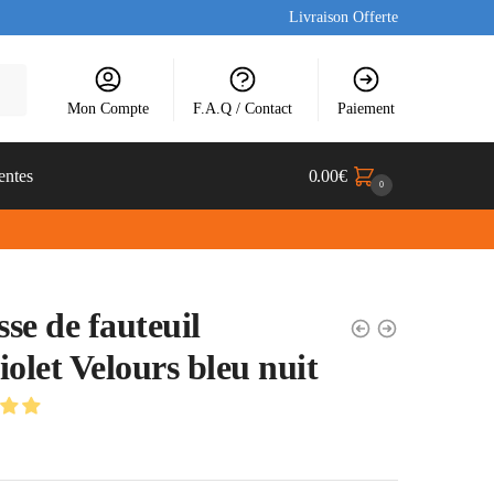
Livraison Offerte
Mon Compte
F.A.Q / Contact
Paiement
entes
0.00
€
0
se de fauteuil
iolet Velours bleu nuit