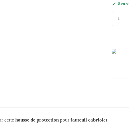
8 en s
ur cette
housse de protection
pour
fauteuil cabriolet
.