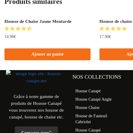
Produits similaires
Housse de Chaise Jaune Moutarde
Housse de chaise 
14.90
€
17.90
€
Ajouter au panier
Ajo
NOS COLLECTIONS
Housse Canapé
Grâce à notre gamme de
Housse Canapé Angle
produits de Housse Canapé
Housse Chaise
vous trouverez nos housse de
Housse de Fauteuil
canapé, housse de chaise etc.
Cabriolet
Housse Canapé
Contactez-nous