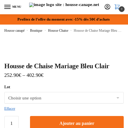
MENU
0
Profitez de l’offre du moment avec -15% dès 50€ d’achats
Housse canapé
»
Boutique
»
Housse Chaise
»
Housse de Chaise Mariage Bleu Clair
Housse de Chaise Mariage Bleu Clair
252.90
€
–
402.90
€
Lot
Effacer
Ajouter au panier