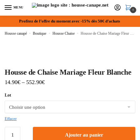
MENU
0
Profitez de l’offre du moment avec -15% dès 50€ d’achats
Housse canapé
»
Boutique
»
Housse Chaise
»
Housse de Chaise Mariage Fleur Blanche
Housse de Chaise Mariage Fleur Blanche
14.90
€
–
552.90
€
Lot
Effacer
Ajouter au panier