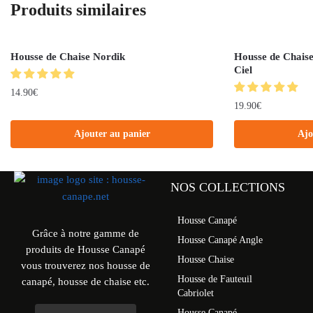
Produits similaires
Housse de Chaise Nordik
Housse de Chaise
Ciel
14.90
€
19.90
€
Ajouter au panier
Ajo
NOS COLLECTIONS
Housse Canapé
Grâce à notre gamme de
Housse Canapé Angle
produits de Housse Canapé
Housse Chaise
vous trouverez nos housse de
Housse de Fauteuil
canapé, housse de chaise etc.
Cabriolet
Housse Canapé