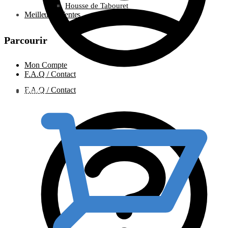
Housse de Tabouret
Meilleures Ventes
Parcourir
Mon Compte
F.A.Q / Contact
F.A.Q / Contact
0.00
€