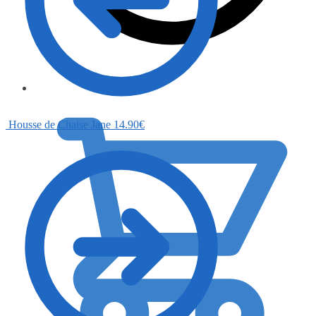
0.00
€
Housse de Chaise Jane
14.90
€