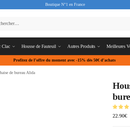
Boutique N°1 en France
c Clac
Housse de Fauteuil
Autres Produits
Meilleures V
Profitez de l’offre du moment avec -15% dès 50€ d’achats
haise de bureau Alida
Hous
bure
22.90
€