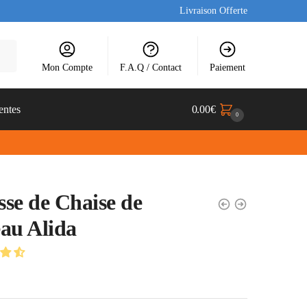
Livraison Offerte
Mon Compte
F.A.Q / Contact
Paiement
entes
0.00
€
0
se de Chaise de
au Alida