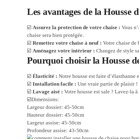
Les avantages de la Housse d
☑️
Assurez la protection de votre chaise :
Vous n’a
chaise sera bien protégée.
☑️
Remettez votre chaise à neuf :
Votre chaise de 
☑️
Aménagez votre intérieur :
Changez de style sa
Pourquoi choisir la Housse d
☑️
Élasticité :
Notre housse est faite d’élasthanne e
☑️
Installation facile :
Une vraie partie de plaisir ! 
☑️
Lavage aisé :
Votre housse est sale ? Lavez-la à
☑️Dimensions:
Largeur dossier: 45-50cm
Hauteur dossier: 45-50cm
Largeur assise: 45-50cm
Profondeur assise: 43-50cm