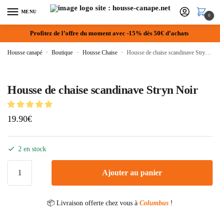
MENU
0
Profitez de l’offre du moment avec -15% dès 50€ d’achats
Housse canapé
»
Boutique
»
Housse Chaise
»
Housse de chaise scandinave Stryn Noir
Housse de chaise scandinave Stryn Noir
19.90
€
2 en stock
Ajouter au panier
📦 Livraison offerte chez vous à
Columbus
!