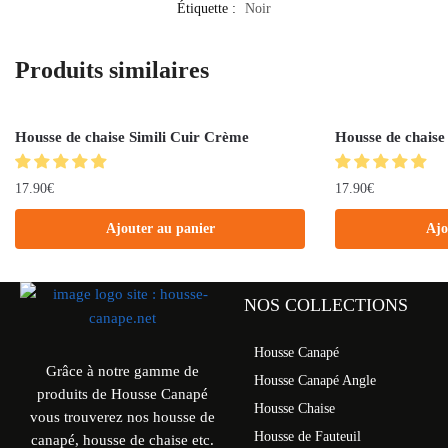
Étiquette :
Noir
Produits similaires
Housse de chaise Simili Cuir Crème
Housse de chaise 
17.90
€
17.90
€
Ajouter au panier
Ajo
NOS COLLECTIONS
Housse Canapé
Grâce à notre gamme de
Housse Canapé Angle
produits de Housse Canapé
Housse Chaise
vous trouverez nos housse de
Housse de Fauteuil
canapé, housse de chaise etc.