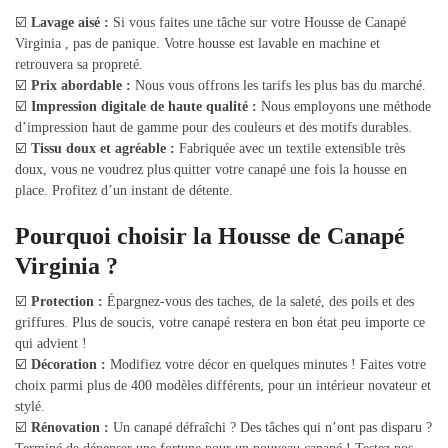
☑️
Lavage aisé :
Si vous faites une tâche sur votre Housse de Canapé
Virginia , pas de panique. Votre housse est lavable en machine et
retrouvera sa propreté.
☑️
Prix abordable :
Nous vous offrons les tarifs les plus bas du marché.
☑️
Impression digitale de haute qualité :
Nous employons une méthode
d’impression haut de gamme pour des couleurs et des motifs durables.
☑️
Tissu doux et agréable :
Fabriquée avec un textile extensible très
doux, vous ne voudrez plus quitter votre canapé une fois la housse en
place. Profitez d’un instant de détente.
Pourquoi choisir la Housse de Canapé
Virginia ?
☑️
Protection :
Épargnez-vous des taches, de la saleté, des poils et des
griffures. Plus de soucis, votre canapé restera en bon état peu importe ce
qui advient !
☑️
Décoration :
Modifiez votre décor en quelques minutes ! Faites votre
choix parmi plus de 400 modèles différents, pour un intérieur novateur et
stylé.
☑️
Rénovation :
Un canapé défraîchi ? Des tâches qui n’ont pas disparu ?