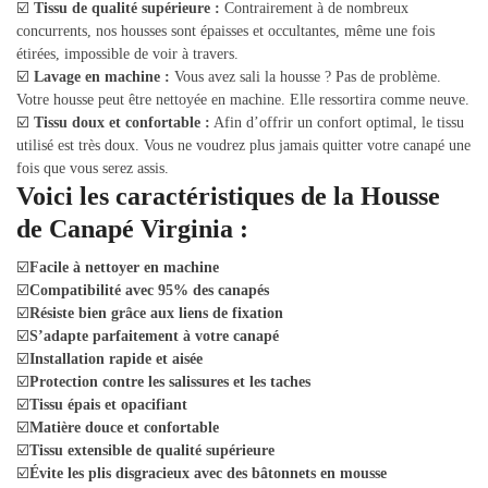
☑️
Tissu de qualité supérieure :
Contrairement à de nombreux
concurrents, nos housses sont épaisses et occultantes, même une fois
étirées, impossible de voir à travers.
☑️
Lavage en machine :
Vous avez sali la housse ? Pas de problème.
Votre housse peut être nettoyée en machine. Elle ressortira comme neuve.
☑️
Tissu doux et confortable :
Afin d’offrir un confort optimal, le tissu
utilisé est très doux. Vous ne voudrez plus jamais quitter votre canapé une
fois que vous serez assis.
Voici les caractéristiques de la Housse
de Canapé Virginia :
☑️
Facile à nettoyer en machine
☑️
Compatibilité avec 95% des canapés
☑️
Résiste bien grâce aux liens de fixation
☑️
S’adapte parfaitement à votre canapé
☑️
Installation rapide et aisée
☑️
Protection contre les salissures et les taches
☑️
Tissu épais et opacifiant
☑️
Matière douce et confortable
☑️
Tissu extensible de qualité supérieure
☑️
Évite les plis disgracieux avec des bâtonnets en mousse