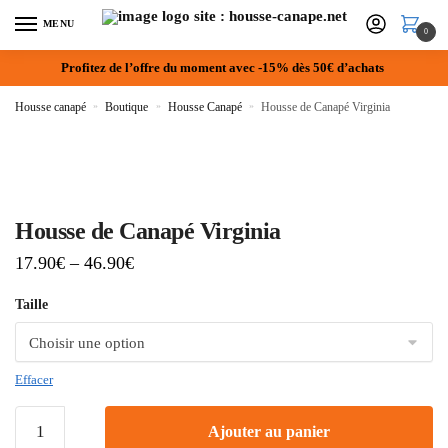
MENU
0
Profitez de l’offre du moment avec -15% dès 50€ d’achats
Housse canapé
»
Boutique
»
Housse Canapé
»
Housse de Canapé Virginia
Housse de Canapé Virginia
17.90
€
–
46.90
€
Taille
Effacer
Ajouter au panier