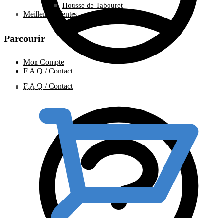
Housse de Tabouret
Meilleures Ventes
Parcourir
Mon Compte
F.A.Q / Contact
F.A.Q / Contact
0.00
€