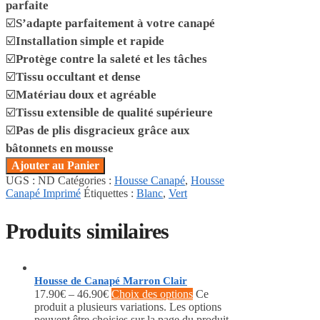
parfaite
☑️
S’adapte parfaitement à votre canapé
☑️
Installation simple et rapide
☑️
Protège contre la saleté et les tâches
☑️
Tissu occultant et dense
☑️
Matériau doux et agréable
☑️
Tissu extensible de qualité supérieure
☑️
Pas de plis disgracieux grâce aux
bâtonnets en mousse
Ajouter au Panier
UGS :
ND
Catégories :
Housse Canapé
,
Housse
Canapé Imprimé
Étiquettes :
Blanc
,
Vert
Produits similaires
Housse de Canapé Marron Clair
17.90
€
–
46.90
€
Choix des options
Ce
produit a plusieurs variations. Les options
peuvent être choisies sur la page du produit