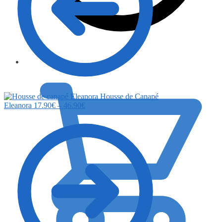
0.00
€
Housse de Canapé
Eleanora
17.90
€
–
46.90
€