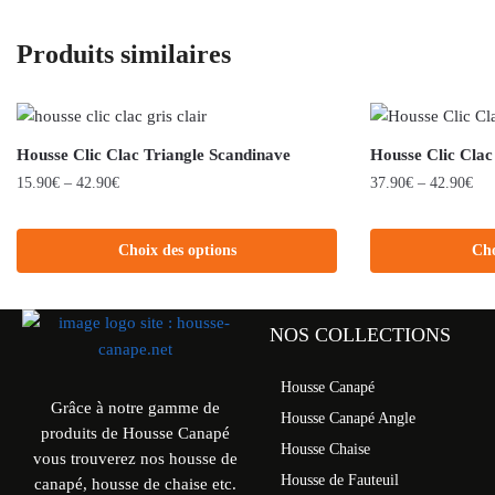
Produits similaires
Housse Clic Clac Triangle Scandinave
Housse Clic Cla
15.90
€
–
42.90
€
37.90
€
–
42.90
€
Choix des options
Cho
NOS COLLECTIONS
Housse Canapé
Grâce à notre gamme de
Housse Canapé Angle
produits de Housse Canapé
Housse Chaise
vous trouverez nos housse de
Housse de Fauteuil
canapé, housse de chaise etc.