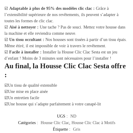
☑️
Adaptable à plus de 95% des modèles clic clac :
Grâce à
l’extensibilité supérieure de nos revêtements, ils peuvent s’adapter à
toutes les formes de clic clac.
☑️
Aisé à nettoyer :
Une tache ? Pas de souci. Mettez votre housse dans
la machine et elle reviendra comme neuve.
☑️
Un tissu occultant :
Nos housses sont tissées à partir d’un tissu épais.
Même étiré, il est impossible de voir à travers le revêtement.
☑️
Facile à installer :
Installer la Housse Clic Clac Sesta est un jeu
d’enfant ! Moins de 3 minutes sont nécessaires pour l’installer !
Au final, la Housse Clic Clac Sesta offre
:
☑️Un tissu de qualité extensible
☑️Une mise en place aisée
☑️Un entretien facile
☑️Une housse qui s’adapte parfaitement à votre canapé-lit
UGS :
ND
Catégories :
Housse Clic Clac
,
Housse Clic Clac à Motifs
Étiquette :
Gris