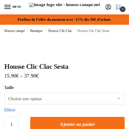
MENU
0
Profitez de l’offre du moment avec -15% dès 50€ d’achats
Housse canapé
»
Boutique
»
Housse Clic Clac
»
Housse Clic Clac Sesta
Housse Clic Clac Sesta
15.90
€
–
37.90
€
Taille
Effacer
Ajouter au panier