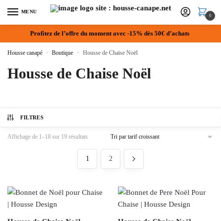
MENU
0
Profitez de l’offre du moment avec -15% dès 50€ d’achats
Housse canapé
»
Boutique
»
Housse de Chaise Noël
Housse de Chaise Noël
FILTRES
Affichage de 1–18 sur 19 résultats
1
2