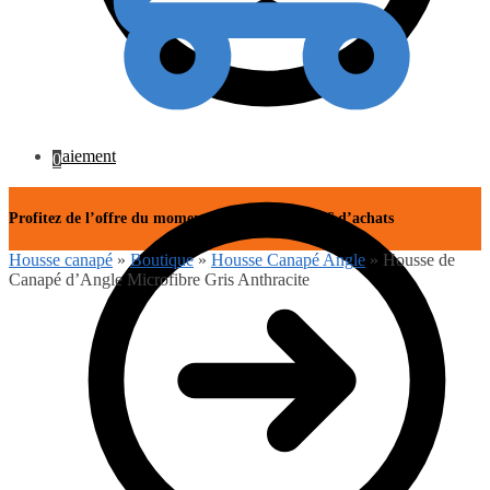
Paiement
0
Profitez de l’offre du moment avec -15% dès 50€ d’achats
Housse canapé
»
Boutique
»
Housse Canapé Angle
»
Housse de
Canapé d’Angle Microfibre Gris Anthracite