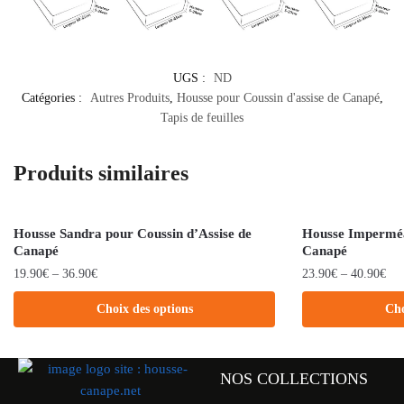
UGS :
ND
Catégories :
Autres Produits
,
Housse pour Coussin d'assise de Canapé
,
Tapis de feuilles
Produits similaires
Housse Sandra pour Coussin d’Assise de
Housse Imperméa
Canapé
Canapé
19.90
€
–
36.90
€
23.90
€
–
40.90
€
Choix des options
Cho
NOS COLLECTIONS