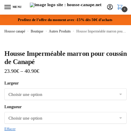
MENU
0
Profitez de l’offre du moment avec -15% dès 50€ d’achats
Housse canapé
»
Boutique
»
Autres Produits
»
Housse Imperméable marron pour coussin de Canapé
Housse Imperméable marron pour coussin
de Canapé
23.90
€
–
40.90
€
Largeur
Longueur
Effacer