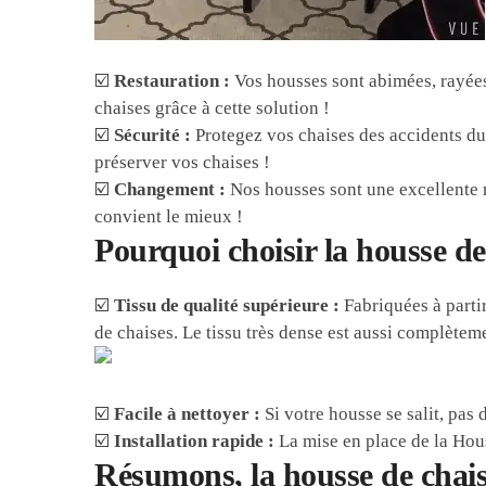
☑️
Restauration :
Vos housses sont abimées, rayées
chaises grâce à cette solution !
☑️
Sécurité :
Protegez vos chaises des accidents du 
préserver vos chaises !
☑️
Changement :
Nos housses sont une excellente mé
convient le mieux !
Pourquoi choisir la housse de
☑️
Tissu de qualité supérieure :
Fabriquées à partir
de chaises. Le tissu très dense est aussi complètem
☑️
Facile à nettoyer :
Si votre housse se salit, pas
☑️
Installation rapide :
La mise en place de la Hous
Résumons, la housse de chais