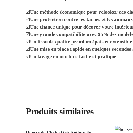
☑️
Une méthode économique pour relooker des cha
☑️
Une protection contre les taches et les animau
☑️
Une chance unique pour décorer votre intérieu
☑️
Une grande compatibilité avec 95% des modèle
☑️
Un tissu de qualité premium épais et extensible
☑️
Une mise en place rapide en quelques secondes
☑️
Un lavage en machine facile et pratique
Produits similaires
Housse de Chaise Gris Anthracite