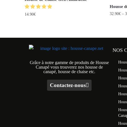
Housse d
32.90
€
–
3
14.90
€
NOS 
Grâce à notre gamme de produits de Housse
Hous
Canapé vous trouverez nos housse de
Hous
canapé, housse de chaise etc.
Hous
Contactez-nous
Houss
Hous
Houss
Houss
Cana
Houss