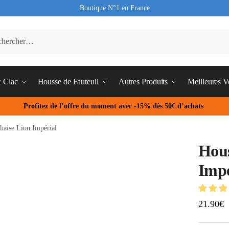
Boutique N°1 en France
c Clac
Housse de Fauteuil
Autres Produits
Meilleures V
Profitez de l’offre du moment avec -15% dès 50€ d’achats
haise Lion Impérial
Hous
Impé
21.90
€