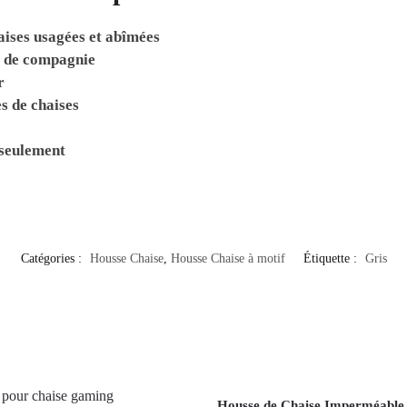
ises usagées et abîmées
x de compagnie
r
s de chaises
 seulement
Catégories :
Housse Chaise
,
Housse Chaise à motif
Étiquette :
Gris
Housse de Chaise Imperméable 