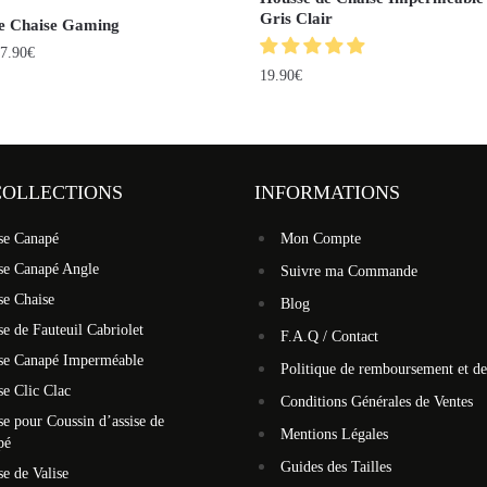
Gris Clair
e Chaise Gaming
7.90
€
19.90
€
COLLECTIONS
INFORMATIONS
se Canapé
Mon Compte
se Canapé Angle
Suivre ma Commande
se Chaise
Blog
e de Fauteuil Cabriolet
F.A.Q / Contact
se Canapé Imperméable
Politique de remboursement et de
e Clic Clac
Conditions Générales de Ventes
e pour Coussin d’assise de
Mentions Légales
pé
Guides des Tailles
e de Valise