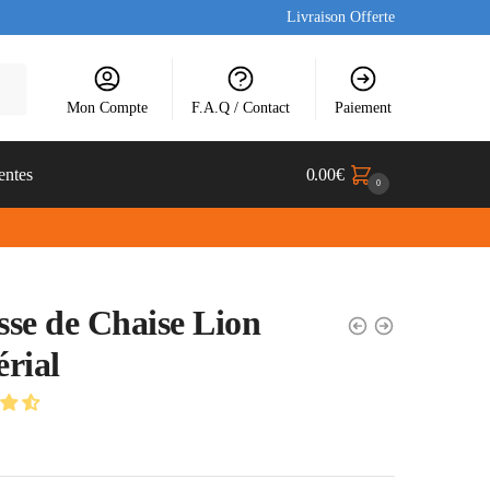
Livraison Offerte
Mon Compte
F.A.Q / Contact
Paiement
entes
0.00
€
0
se de Chaise Lion
rial