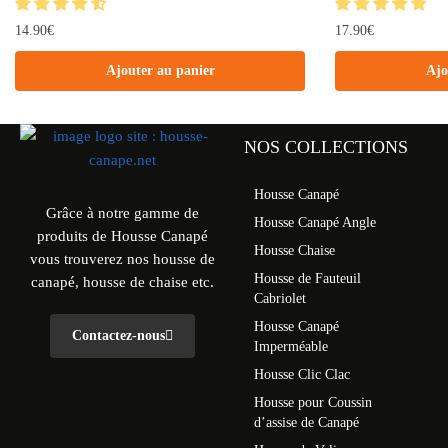
14.90
€
17.90
€
Ajouter au panier
Ajo
NOS COLLECTIONS
Housse Canapé
Grâce à notre gamme de
Housse Canapé Angle
produits de Housse Canapé
Housse Chaise
vous trouverez nos housse de
Housse de Fauteuil
canapé, housse de chaise etc.
Cabriolet
Housse Canapé
Contactez-nous
Imperméable
Housse Clic Clac
Housse pour Coussin
d’assise de Canapé