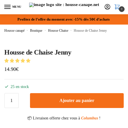
MENU
0
Profitez de l’offre du moment avec -15% dès 50€ d’achats
Housse canapé
»
Boutique
»
Housse Chaise
»
Housse de Chaise Jenny
Housse de Chaise Jenny
14.90
€
25 en stock
Ajouter au panier
📦 Livraison offerte chez vous à
Columbus
!