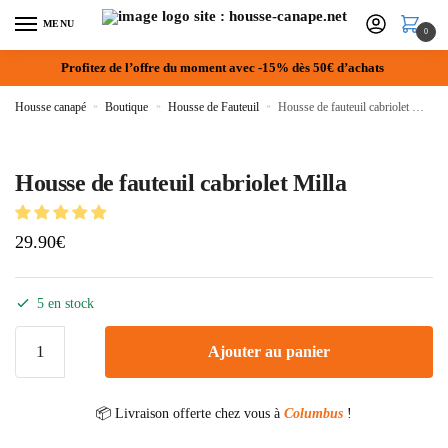
MENU
0
Profitez de l’offre du moment avec -15% dès 50€ d’achats
Housse canapé
»
Boutique
»
Housse de Fauteuil
»
Housse de fauteuil cabriolet Milla
Housse de fauteuil cabriolet Milla
29.90
€
5 en stock
Ajouter au panier
📦 Livraison offerte chez vous à
Columbus
!