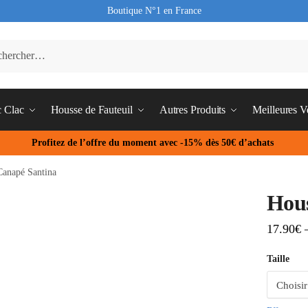
Boutique N°1 en France
c Clac
Housse de Fauteuil
Autres Produits
Meilleures V
Profitez de l’offre du moment avec -15% dès 50€ d’achats
Canapé Santina
Hous
17.90
€
Taille