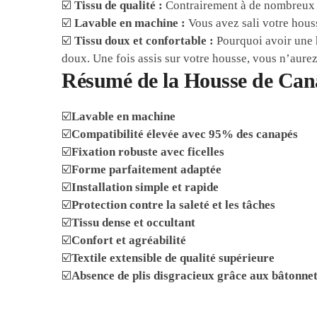
☑️
Tissu de qualité :
Contrairement à de nombreux co
☑️
Lavable en machine :
Vous avez sali votre hous
☑️
Tissu doux et confortable :
Pourquoi avoir une ho
doux. Une fois assis sur votre housse, vous n’aurez 
Résumé de la Housse de Can
☑️
Lavable en machine
☑️
Compatibilité élevée avec 95% des canapés
☑️
Fixation robuste avec ficelles
☑️
Forme parfaitement adaptée
☑️
Installation simple et rapide
☑️
Protection contre la saleté et les tâches
☑️
Tissu dense et occultant
☑️
Confort et agréabilité
☑️
Textile extensible de qualité supérieure
☑️
Absence de plis disgracieux grâce aux bâtonne