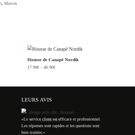
s
,
Marron
Housse de Canapé Nordik
17.90
€
–
46.90
€
LEURS AVIS
«
Le service client est efficace et professionnel.
Les réponses sont rapides et les questions sont
bien traitées.
»