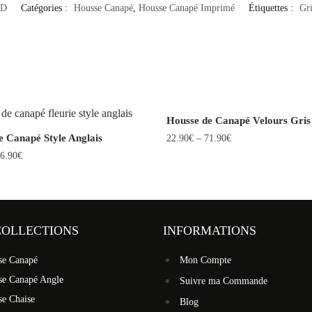
D
Catégories :
Housse Canapé
,
Housse Canapé Imprimé
Étiquettes :
Gri
Housse de Canapé Velours Gris
e Canapé Style Anglais
22.90
€
–
71.90
€
6.90
€
COLLECTIONS
INFORMATIONS
se Canapé
Mon Compte
se Canapé Angle
Suivre ma Commande
se Chaise
Blog