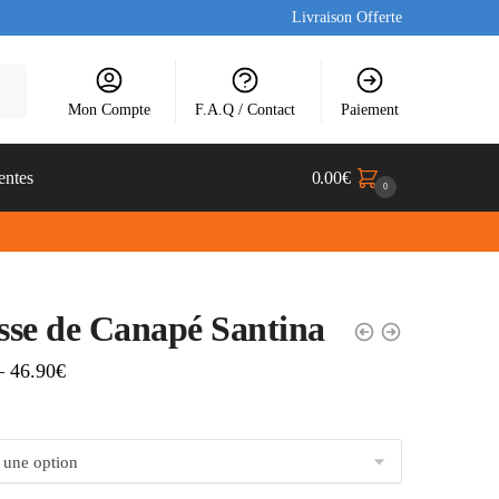
Livraison Offerte
Mon Compte
F.A.Q / Contact
Paiement
entes
0.00
€
0
se de Canapé Santina
–
46.90
€