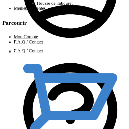
Housse de Tabouret
Meilleures Ventes
Parcourir
Mon Compte
F.A.Q / Contact
F.A.Q / Contact
0.00
€