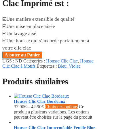
Clac Imprimé est :
☑️Une matière extensible de qualité
☑️Une mise en place aisée
☑️Un lavage aisé
☑️Une housse qui s’accorde parfaitement à
votre clic clac
Ajouter au Panier
UGS :
ND
Catégories :
Housse Clic Clac
,
Housse
Clic Clac à Motifs
Étiquettes :
Bleu
,
Violet
Produits similaires
Housse Clic Clac Bordeaux
37.90
€
–
42.90
€
Choix des options
Ce
produit a plusieurs variations. Les options
peuvent être choisies sur la page du produit
Housse Clic Clac Imperméable Feuille Blue