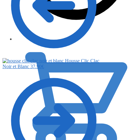
0.00
€
Housse Clic Clac
Noir et Blanc
37.90
€