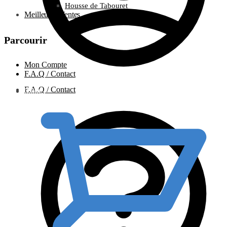
Housse de Tabouret
Meilleures Ventes
Parcourir
Mon Compte
F.A.Q / Contact
F.A.Q / Contact
0.00
€