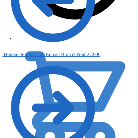
0.00
€
Housse de Chaise de Bureau Brun et Noir
22.90
€