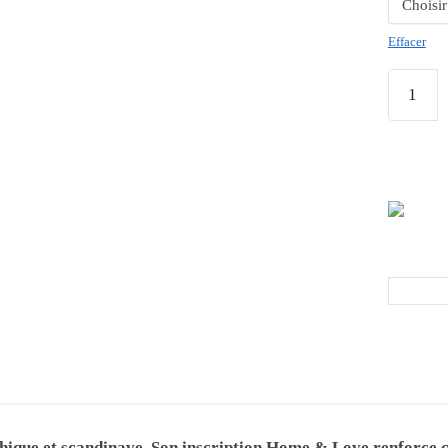
Effacer
hique et scandinave. Son inscription Home & Love renforce ce