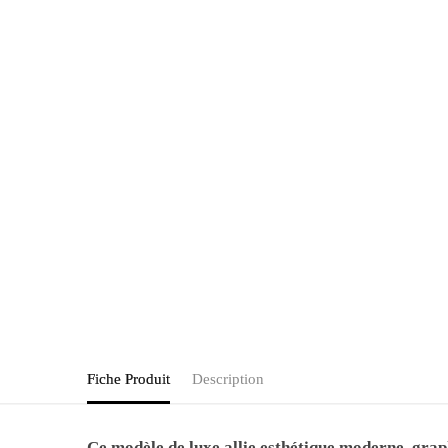
Fiche Produit
Description
Ce modèle de luxe allie esthétique moderne, grap