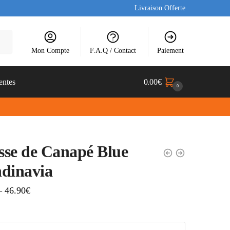
Livraison Offerte
Mon Compte
F.A.Q / Contact
Paiement
entes
0.00
€
0
se de Canapé Blue
dinavia
–
46.90
€