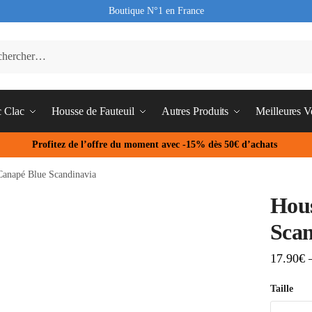
Boutique N°1 en France
c Clac
Housse de Fauteuil
Autres Produits
Meilleures V
Profitez de l’offre du moment avec -15% dès 50€ d’achats
Canapé Blue Scandinavia
Hous
Scan
17.90
€
Taille