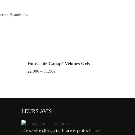
erne
,
Scandinave
Housse de Canapé Velours Gris
22.90
€
–
71.90
€
LEURS AVIS
«
Le service client est efficace et professionnel.