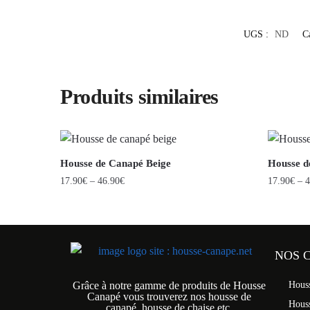
UGS :
ND
C
Produits similaires
Housse de Canapé Beige
Housse d
17.90
€
–
46.90
€
17.90
€
–
4
NOS 
Grâce à notre gamme de produits de Housse
Hous
Canapé vous trouverez nos housse de
Hous
canapé, housse de chaise etc.