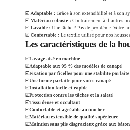
☑️
Adaptable :
Grâce à son extensibilité et à son 
☑️
Matériau robuste :
Contrairement à d’autres pro
☑️
Lavable :
Une tâche ? Pas de problème. Votre ho
☑️
Confortable :
Le textile utilisé pour nos housse
Les caractéristiques de la h
☑️
Lavage aisé en machine
☑️
Adaptable aux 95 % des modèles de canapé
☑️
Fixation par ficelles pour une stabilité parfaite
☑️
Une forme parfaite pour votre canapé
☑️
Installation facile et rapide
☑️
Protection contre les tâches et la saleté
☑️
Tissu dense et occultant
☑️
Confortable et agréable au toucher
☑️
Matériau extensible de qualité supérieure
☑️
Maintien sans plis disgracieux grâce aux bâto