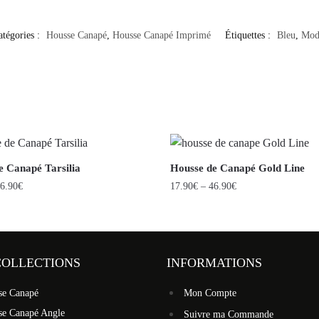
atégories :
Housse Canapé
,
Housse Canapé Imprimé
Étiquettes :
Bleu
,
Mod
e Canapé Tarsilia
Housse de Canapé Gold Line
6.90
€
17.90
€
–
46.90
€
COLLECTIONS
INFORMATIONS
se Canapé
Mon Compte
se Canapé Angle
Suivre ma Commande