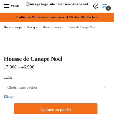
MENU
0
Profitez de l’offre du moment avec -15% dès 50€ d’achats
Housse canapé
»
Boutique
»
Housse Canapé
»
Housse de Canapé Noël
Housse de Canapé Noël
17.90
€
–
46.90
€
Taille
Effacer
Ajouter au panier