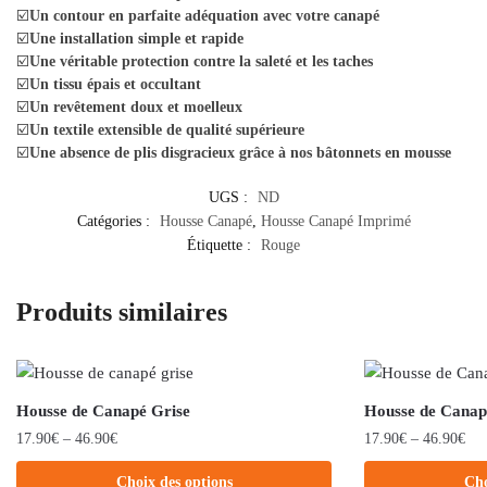
☑️
Un contour en parfaite adéquation avec votre canapé
☑️
Une installation simple et rapide
☑️
Une véritable protection contre la saleté et les taches
☑️
Un tissu épais et occultant
☑️
Un revêtement doux et moelleux
☑️
Un textile extensible de qualité supérieure
☑️
Une absence de plis disgracieux grâce à nos bâtonnets en mousse
UGS :
ND
Catégories :
Housse Canapé
,
Housse Canapé Imprimé
Étiquette :
Rouge
Produits similaires
Housse de Canapé Grise
Housse de Canapé
17.90
€
–
46.90
€
17.90
€
–
46.90
€
Choix des options
Cho