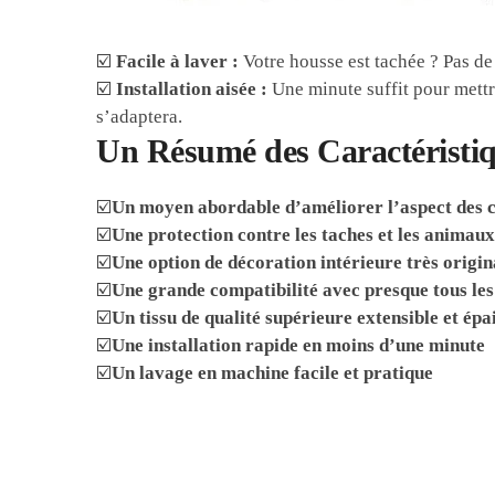
☑️
Facile à laver :
Votre housse est tachée ? Pas de 
☑️
Installation aisée :
Une minute suffit pour mettre
s’adaptera.
Un Résumé des Caractéristiqu
☑️
Un moyen abordable d’améliorer l’aspect des c
☑️
Une protection contre les taches et les animau
☑️
Une option de décoration intérieure très origin
☑️
Une grande compatibilité avec presque tous les
☑️
Un tissu de qualité supérieure extensible et épa
☑️
Une installation rapide en moins d’une minute
☑️
Un lavage en machine facile et pratique