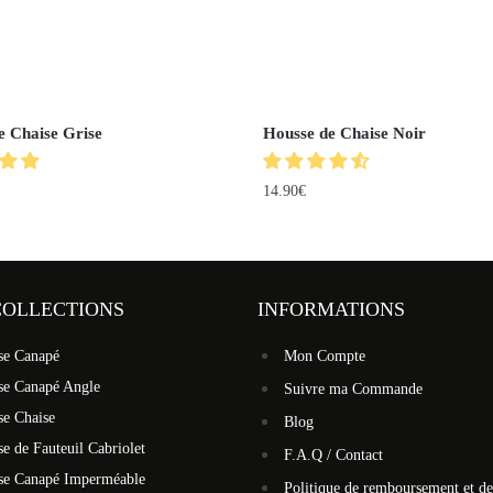
e Chaise Grise
Housse de Chaise Noir
14.90
€
COLLECTIONS
INFORMATIONS
se Canapé
Mon Compte
se Canapé Angle
Suivre ma Commande
se Chaise
Blog
e de Fauteuil Cabriolet
F.A.Q / Contact
se Canapé Imperméable
Politique de remboursement et de