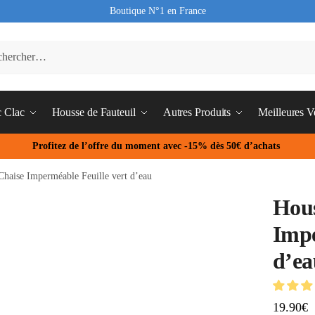
Boutique N°1 en France
c Clac
Housse de Fauteuil
Autres Produits
Meilleures V
Profitez de l’offre du moment avec -15% dès 50€ d’achats
Chaise Imperméable Feuille vert d’eau
Hous
Impe
d’ea
19.90
€