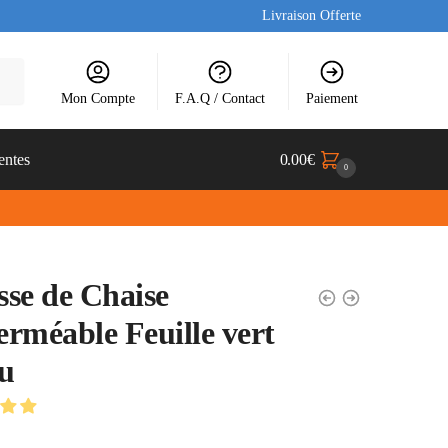
Livraison Offerte
Mon Compte
F.A.Q / Contact
Paiement
entes
0.00
€
0
se de Chaise
rméable Feuille vert
u