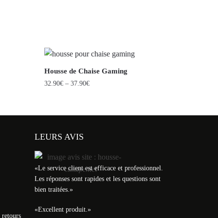
Housse de Chaise Gaming
32.90
€
–
37.90
€
LEURS AVIS
«
Le service client est efficace et professionnel.
Les réponses sont rapides et les questions sont
bien traitées.
»
«
Excellent produit.
»
 retours