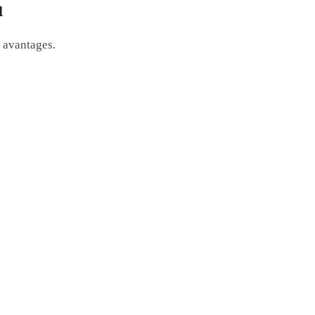
u
s avantages.