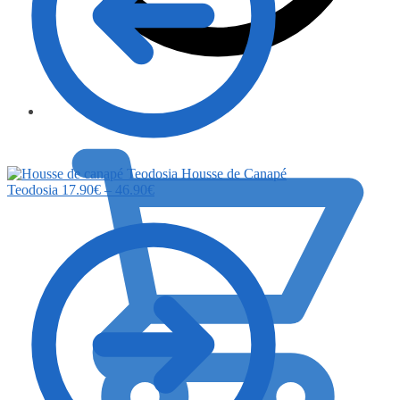
0.00
€
Housse de Canapé
Teodosia
17.90
€
–
46.90
€