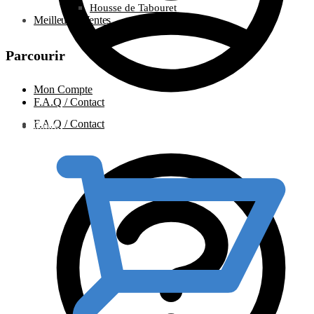
Housse de Tabouret
Meilleures Ventes
Parcourir
Mon Compte
F.A.Q / Contact
F.A.Q / Contact
0.00
€