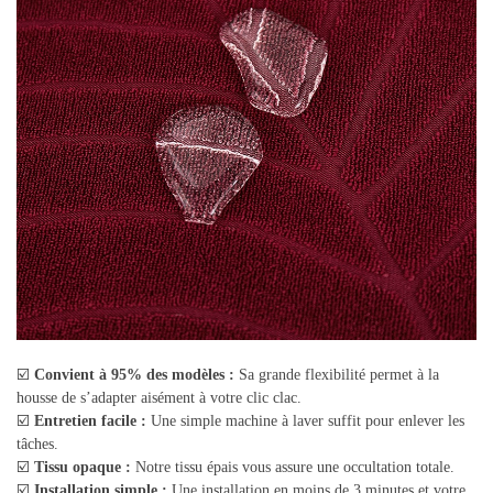
☑️
Convient à 95% des modèles :
Sa grande flexibilité permet à la
housse de s’adapter aisément à votre clic clac.
☑️
Entretien facile :
Une simple machine à laver suffit pour enlever les
tâches.
☑️
Tissu opaque :
Notre tissu épais vous assure une occultation totale.
☑️
Installation simple :
Une installation en moins de 3 minutes et votre