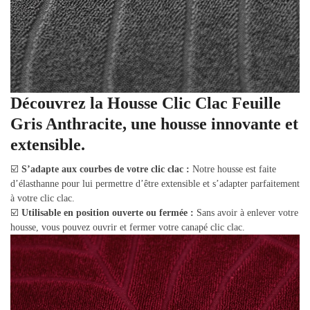
Découvrez la Housse Clic Clac Feuille
Gris Anthracite, une housse innovante et
extensible.
☑️
S’adapte aux courbes de votre clic clac :
Notre housse est faite
d’élasthanne pour lui permettre d’être extensible et s’adapter parfaitement
à votre clic clac.
☑️
Utilisable en position ouverte ou fermée :
Sans avoir à enlever votre
housse, vous pouvez ouvrir et fermer votre canapé clic clac.