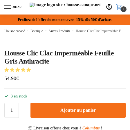
MENU
0
Profitez de l’offre du moment avec -15% dès 50€ d’achats
Housse canapé
»
Boutique
»
Autres Produits
»
Housse Clic Clac Imperméable Feuille Gris Anthracite
Housse Clic Clac Imperméable Feuille
Gris Anthracite
54.90
€
3 en stock
Ajouter au panier
📦 Livraison offerte chez vous à
Columbus
!