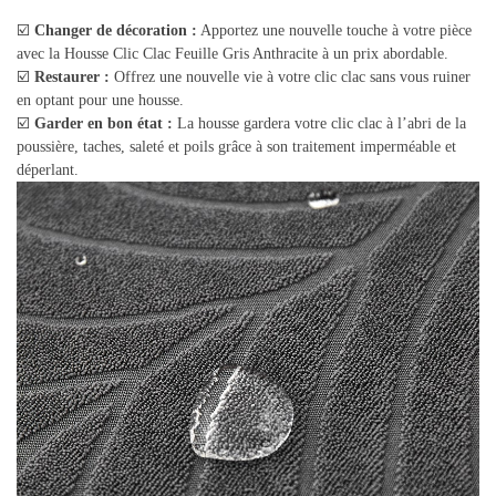
☑️
Changer de décoration :
Apportez une nouvelle touche à votre pièce
avec la Housse Clic Clac Feuille Gris Anthracite à un prix abordable.
☑️
Restaurer :
Offrez une nouvelle vie à votre clic clac sans vous ruiner
en optant pour une housse.
☑️
Garder en bon état :
La housse gardera votre clic clac à l’abri de la
poussière, taches, saleté et poils grâce à son traitement imperméable et
déperlant.