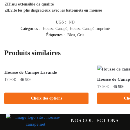
☑️
Tissu extensible de qualité
☑️
Évite les plis disgracieux avec les bâtonnets en mousse
UGS :
ND
Catégories :
Housse Canapé
,
Housse Canapé Imprimé
Étiquettes :
Bleu
,
Gris
Produits similaires
Housse de Canapé Lavande
Housse de Canap
17.90
€
–
46.90
€
17.90
€
–
46.90
€
Choix des options
Cho
NOS COLLECTIONS