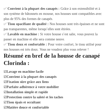
✅
Convient à la plupart des canapés :
Grâce à son extensibilité et à
son système de bâtonnets en mousse, nos housses sont compatibles avec
plus de 95% des formes de canapés.
✅
Tissu opacifiant de qualité :
Nos housses sont très épaisses et ne sont
pas transparentes, même lorsqu’elles sont étirées.
✅
Lavable en machine :
Si votre housse s’est salie, vous pouvez la
passer en machine et elle sera comme neuve.
✅
Tissu doux et confortable :
Pour votre confort, le tissu utilisé pour
nos housses est très doux. Vous ne voudrez plus vous relever !
Résumé en bref de la housse de canapé
Clorinda :
☑️
Lavage en machine facile
☑️
Convient à la plupart des canapés
☑️
Fixation sûre grâce aux liens
☑️
Parfaite adhérence à votre mobilier
☑️
Installation simple et rapide
☑️
Protection contre la saleté et les taches
☑️
Tissu épais et occultant
☑️
Matière douce et confortable