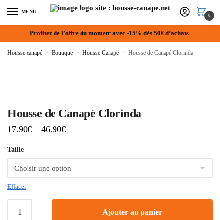
MENU
0
Profitez de l’offre du moment avec -15% dès 50€ d’achats
Housse canapé
»
Boutique
»
Housse Canapé
»
Housse de Canapé Clorinda
Housse de Canapé Clorinda
17.90
€
–
46.90
€
Taille
Effacer
Ajouter au panier