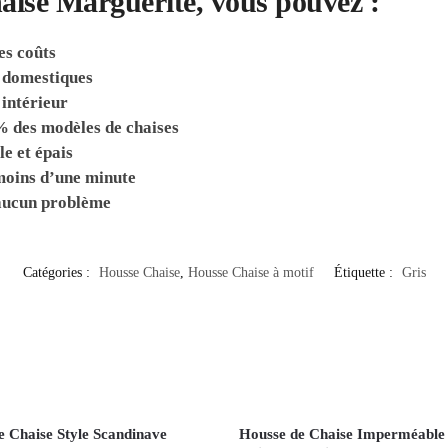
haise Marguerite, vous pouvez :
es coûts
x domestiques
 intérieur
% des modèles de chaises
le et épais
 moins d’une minute
 aucun problème
Catégories :
Housse Chaise
,
Housse Chaise à motif
Étiquette :
Gris
e Chaise Style Scandinave
Housse de Chaise Imperméable 