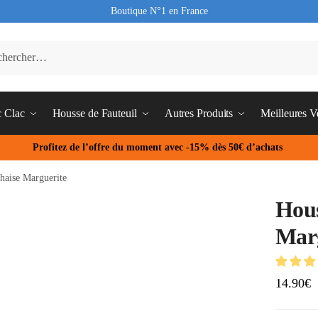
Boutique N°1 en France
c Clac
Housse de Fauteuil
Autres Produits
Meilleures V
Profitez de l’offre du moment avec -15% dès 50€ d’achats
haise Marguerite
Hous
Mar
14.90
€