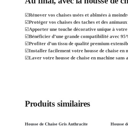
Au final, avec la housse de c
☑️
Rénover vos chaises usées et abîmées à moindr
☑️
Protéger vos chaises des taches et des animau
☑️
Apporter une touche décorative unique à votre
☑️
Bénéficier d’une grande compatibilité avec 95
☑️
Profiter d’un tissu de qualité premium extensib
☑️
Installer facilement votre housse de chaise en
☑️
Laver votre housse de chaise en machine sans
Produits similaires
Housse de Chaise Gris Anthracite
Housse d