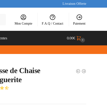
Livraison Offerte
Mon Compte
F.A.Q / Contact
Paiement
entes
0.00
€
0
se de Chaise
guerite