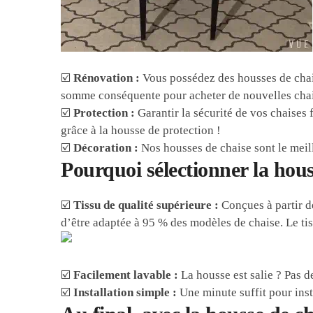
☑️
Rénovation :
Vous possédez des housses de chai
somme conséquente pour acheter de nouvelles chai
☑️
Protection :
Garantir la sécurité de vos chaises 
grâce à la housse de protection !
☑️
Décoration :
Nos housses de chaise sont le meil
Pourquoi sélectionner la hou
☑️
Tissu de qualité supérieure :
Conçues à partir d
d’être adaptée à 95 % des modèles de chaise. Le tis
☑️
Facilement lavable :
La housse est salie ? Pas d
☑️
Installation simple :
Une minute suffit pour inst