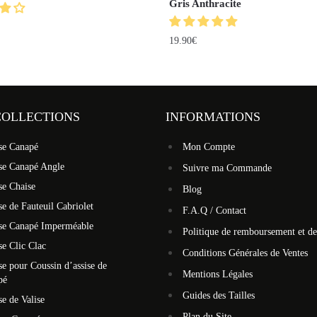
Gris Anthracite
19.90
€
COLLECTIONS
INFORMATIONS
se Canapé
Mon Compte
se Canapé Angle
Suivre ma Commande
se Chaise
Blog
e de Fauteuil Cabriolet
F.A.Q / Contact
se Canapé Imperméable
Politique de remboursement et de
e Clic Clac
Conditions Générales de Ventes
e pour Coussin d’assise de
Mentions Légales
pé
Guides des Tailles
e de Valise
Plan du Site