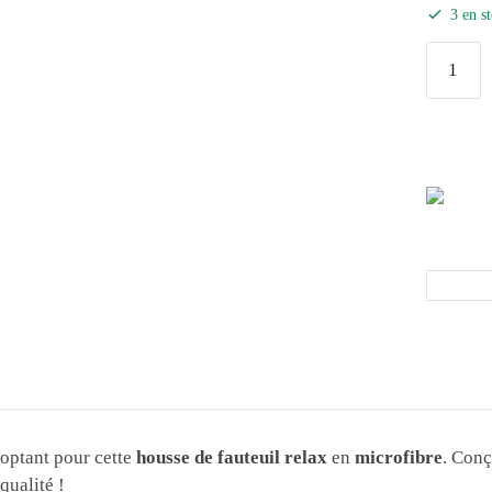
3 en s
optant pour cette
housse de fauteuil relax
en
microfibre
. Conç
qualité !