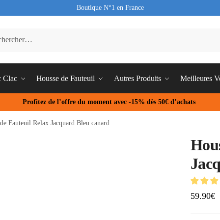
Boutique N°1 en France
c Clac
Housse de Fauteuil
Autres Produits
Meilleures V
Profitez de l’offre du moment avec -15% dès 50€ d’achats
de Fauteuil Relax Jacquard Bleu canard
Hous
Jacq
59.90
€