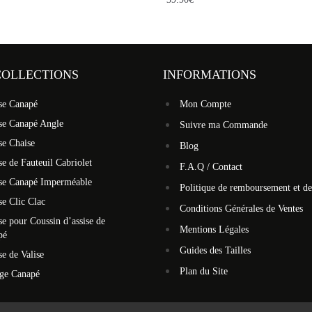
COLLECTIONS
INFORMATIONS
se Canapé
Mon Compte
se Canapé Angle
Suivre ma Commande
se Chaise
Blog
e de Fauteuil Cabriolet
F.A.Q / Contact
se Canapé Imperméable
Politique de remboursement et de
e Clic Clac
Conditions Générales de Ventes
e pour Coussin d’assise de
Mentions Légales
pé
Guides des Tailles
e de Valise
Plan du Site
ège Canapé