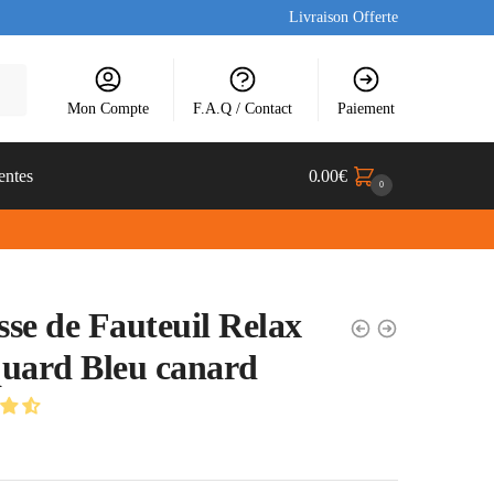
Livraison Offerte
Mon Compte
F.A.Q / Contact
Paiement
entes
0.00
€
0
se de Fauteuil Relax
uard Bleu canard