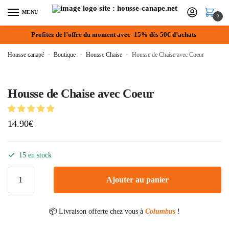
MENU
0
Profitez de l’offre du moment avec -15% dès 50€ d’achats
Housse canapé
»
Boutique
»
Housse Chaise
»
Housse de Chaise avec Coeur
Housse de Chaise avec Coeur
14.90
€
15 en stock
Ajouter au panier
📦 Livraison offerte chez vous à
Columbus
!